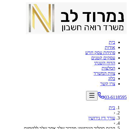
בית
אודות
פתיחת עסק חדש
עסקים קטנים
הדוח השנתי
המלצות
צוות המשרד
בלוג
צרו קשר
03-6118595
בית
›
עורך דין גירושין
›
הבנת תהליך הגירושין: מדריך שלב אחר שלב ללקוחות