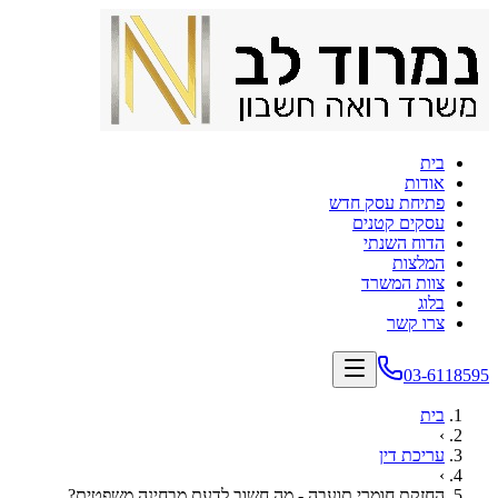
בית
אודות
פתיחת עסק חדש
עסקים קטנים
הדוח השנתי
המלצות
צוות המשרד
בלוג
צרו קשר
03-6118595
בית
›
עריכת דין
›
החזקת חומרי תועבה - מה חשוב לדעת מבחינה משפטית?