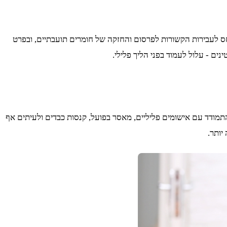
ה היא עבירה פלילית חמורה אשר עשויה להוביל להשלכות משפטיות משמעותיות. בחוק העונשין הישראלי, סעיף 214 מתייחס לעבירות הקשורות לפרסום והחזקה של חומרים תועבתיים, ובפרט
ים - עלול לעמוד בפני הליך פלילי.
תמודד עם אישומים פליליים, מאסר בפועל, קנסות כבדים ולעיתים אף
יותר.