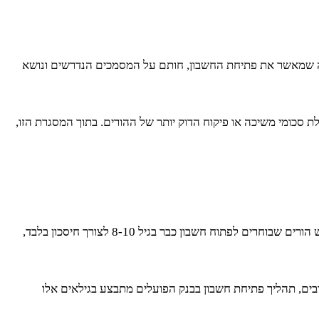
 חוקי. ההורה הוא זה שמאשר את פתיחת החשבון, חותם על המסמכים הנדרשים ונושא
ת סכומי משיכה או פיקוח הדוק יותר של ההורים. בתוך המסגרת הזו,
אין גיל “נכון” אחד שמתאים לכל הילדים, וההחלטה תלויה בבשלות האישית של הילד, ברמת האחריות שלו ובערכים שההורים רוצים להקנות. יש הורים שבוחרים לפתוח חשבון כבר בגיל 8-10 לצורך חיסכון בלבד,
רבים, תהליך פתיחת חשבון בבנק הפועלים מתבצע בגילאים אלו