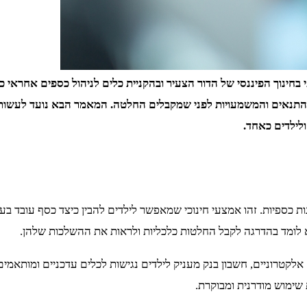
 ולבני נוער מתחת לגיל 18 היא צעד משמעותי בחינוך הפיננסי של הדור הצעיר ובהקניית כלים
ת, התנאים והמשמעויות לפני שמקבלים החלטה. המאמר הבא נועד לעשות
ולילדים כאחד.
ות כספיות. זהו אמצעי חינוכי שמאפשר לילדים להבין כיצד כסף עובד ב
א לומד בהדרגה לקבל החלטות כלכליות ולראות את ההשלכות שלהן.
לקטרוניים, חשבון בנק מעניק לילדים נגישות לכלים עדכניים ומותאמ
שימוש מודרנית ומבוקרת.