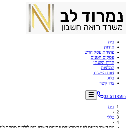
בית
אודות
פתיחת עסק חדש
עסקים קטנים
הדוח השנתי
המלצות
צוות המשרד
בלוג
צרו קשר
03-6118595
בית
›
כללי
›
מה חשוב לדעת לפני שמבצעים פתיחת חשבון בנק לילדים מתחת לגיל 8