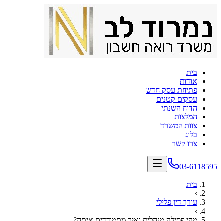
בית
אודות
פתיחת עסק חדש
עסקים קטנים
הדוח השנתי
המלצות
צוות המשרד
בלוג
צרו קשר
03-6118595
בית
›
עורך דין פלילי
›
מהי פסילה מנהלית ואיך מתמודדים איתה?