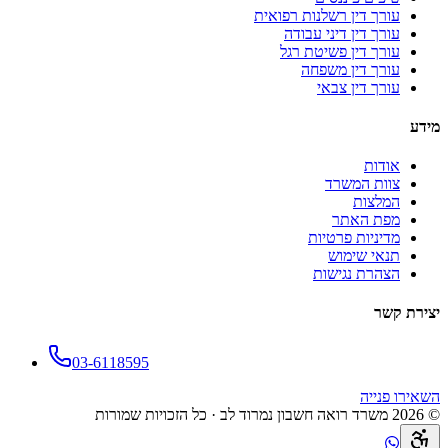
עורך דין רשלנות רפואית
עורך דין דיני עבודה
עורך דין פשיטת רגל
עורך דין משפחה
עורך דין צבאי
מידע
אודות
צוות המשרד
המלצות
מפת האתר
מדיניות פרטיות
תנאי שימוש
הצהרת נגישות
יצירת קשר
03-6118595
השאירו פנייה
©
2026
משרד רואה חשבון נמרוד לב · כל הזכויות שמורות