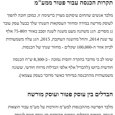
תקרות הכנסה עבור פטור ממע"מ
מלבד אנשים שתחום עיסוקם מצויין ברשימה זו, כמובן חובה להפוך
לעוסק מורשה במידה ומחזור העסקאות השנתי שלך כבעל עסק עובר
גג מסויים. הגג משתנה מעט משנה לשנה וסבב באזור ה75-80 אלף
עד שנת 2014, והחל מהשנה העוקבת, 2015, הגג עלה משמעותית
לכיוון אזור ה-100,000 שקלים - מחזור שנתי של הכנסות.
שימו לב כי מדובר בתקרה יחסית נמוכה - כ-8,300 ש"ח הכנסה
חודשית ברוטו (להבדיל אלף אלפי הבדלות מרווח חודשי, ששונה
משמעותית מההכנסה במיוחד כאשר מדובר בעסק עצמאי).
הבדלים בין עוסק פטור ועוסק מורשה
מלבד הפרשה מההכנסות למע"מ והזדכות על מע"מ עבור הוצאות
העסק, קיימים הבדלים נוספים מהותיים בין עוסק פטור לעוסק