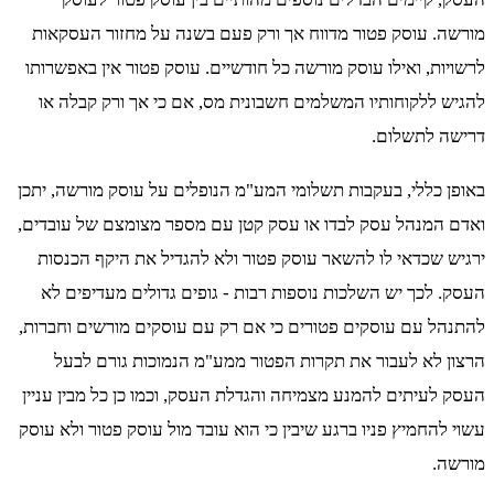
מורשה. עוסק פטור מדווח אך ורק פעם בשנה על מחזור העסקאות
לרשויות, ואילו עוסק מורשה כל חודשיים. עוסק פטור אין באפשרותו
להגיש ללקוחותיו המשלמים חשבונית מס, אם כי אך ורק קבלה או
דרישה לתשלום.
באופן כללי, בעקבות תשלומי המע"מ הנופלים על עוסק מורשה, יתכן
ואדם המנהל עסק לבדו או עסק קטן עם מספר מצומצם של עובדים,
ירגיש שכדאי לו להשאר עוסק פטור ולא להגדיל את היקף הכנסות
העסק. לכך יש השלכות נוספות רבות - גופים גדולים מעדיפים לא
להתנהל עם עוסקים פטורים כי אם רק עם עוסקים מורשים וחברות,
הרצון לא לעבור את תקרות הפטור ממע"מ הנמוכות גורם לבעל
העסק לעיתים להמנע מצמיחה והגדלת העסק, וכמו כן כל מבין עניין
עשוי להחמיץ פניו ברגע שיבין כי הוא עובד מול עוסק פטור ולא עוסק
מורשה.